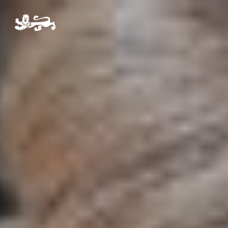
Pre-Prep
Prep
The Arts
Sport
Co-Curricular